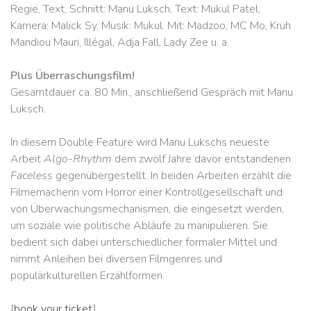
Regie, Text, Schnitt: Manu Luksch, Text: Mukul Patel,
Kamera: Malick Sy, Musik: Mukul. Mit: Madzoo, MC Mo, Kruh
Mandiou Mauri, Illégal, Adja Fall, Lady Zee u. a.
Plus Überraschungsfilm!
Gesamtdauer ca. 80 Min., anschließend Gespräch mit Manu
Luksch.
In diesem Double Feature wird Manu Lukschs neueste
Arbeit
Algo-Rhythm
dem zwölf Jahre davor entstandenen
Faceless
gegenübergestellt. In beiden Arbeiten erzählt die
Filmemacherin vom Horror einer Kontrollgesellschaft und
von Überwachungsmechanismen, die eingesetzt werden,
um soziale wie politische Abläufe zu manipulieren. Sie
bedient sich dabei unterschiedlicher formaler Mittel und
nimmt Anleihen bei diversen Filmgenres und
populärkulturellen Erzählformen.
[
book your ticket
]